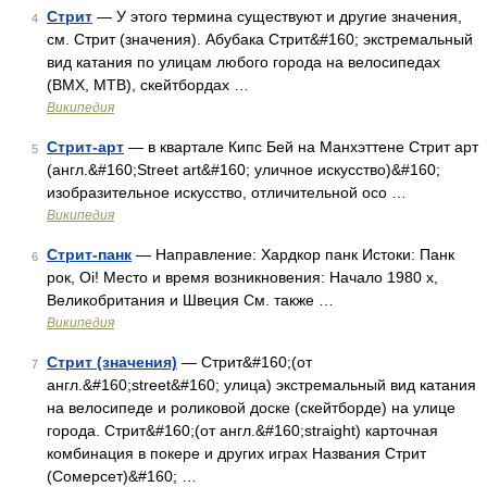
Стрит
— У этого термина существуют и другие значения,
4
см. Стрит (значения). Абубака Стрит&#160; экстремальный
вид катания по улицам любого города на велосипедах
(BMX, MTB), скейтбордах …
Википедия
Стрит-арт
— в квартале Кипс Бей на Манхэттене Стрит арт
5
(англ.&#160;Street art&#160; уличное искусство)&#160;
изобразительное искусство, отличительной осо …
Википедия
Стрит-панк
— Направление: Хардкор панк Истоки: Панк
6
рок, Oi! Место и время возникновения: Начало 1980 х,
Великобритания и Швеция См. также …
Википедия
Стрит (значения)
— Стрит&#160;(от
7
англ.&#160;street&#160; улица) экстремальный вид катания
на велосипеде и роликовой доске (скейтборде) на улице
города. Стрит&#160;(от англ.&#160;straight) карточная
комбинация в покере и других играх Названия Стрит
(Сомерсет)&#160; …