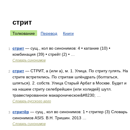
стрит
Толкование
Перевод
Книги
стрит
— сущ., кол во синонимов: 4 • катание (10) •
1
комбинация (39) • стрейт (2) • …
Словарь синонимов
стрит
— СТРИТ, а (или а), м. 1. Улица. По стриту гулять. На
2
стрите встретились. По стритам шлёндрать (болтаться,
шляться). 2. собств. Улица Старый Арбат в Москве. Будет и
на нашем стриту селебрейшен (или холидей) шутл.
травестированное макароническое&#8230; …
Словарь русского арго
стритёр
— сущ., кол во синонимов: 1 • стритер (3) Словарь
3
синонимов ASIS. В.Н. Тришин. 2013 …
Словарь синонимов